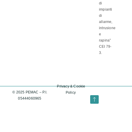
di
impianti
di
allarme,
intrusione
e
rapina”
CEI 79-
3.
Privacy
&
Cookie
© 2025 PEMAC – P.I.
Policy
05444060965