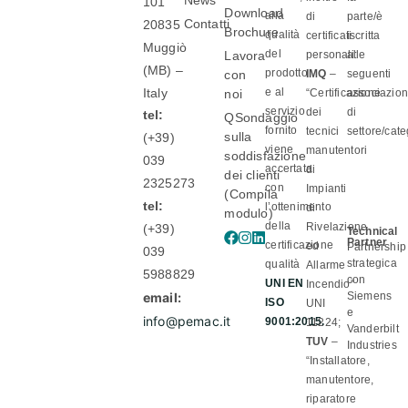
News
101
Download
alla
di
parte/è
Contatti
20835
Brochure
qualità
certificati
iscritta
Muggiò
del
Lavora
personali:
alle
(MB) –
prodotto
con
IMQ
–
seguenti
Italy
e al
noi
“Certificazione
associazion
servizio
dei
di
tel:
QSondaggio
fornito
tecnici
settore/cate
sulla
(+39)
viene
manutentori
soddisfazione
039
accertata
di
dei clienti
2325273
con
Impianti
(Compila
tel:
l’ottenimento
di
modulo)
della
Rivelazione
(+39)
Technical
Partner
certificazione
ed
Partnership
039
strategica
qualità
Allarme
5988829
con
UNI EN
Incendio”
email:
Siemens
ISO
UNI
e
info@pemac.it
9001:2015.
11224;
Vanderbilt
TUV
–
Industries
“Installatore,
manutentore,
riparatore