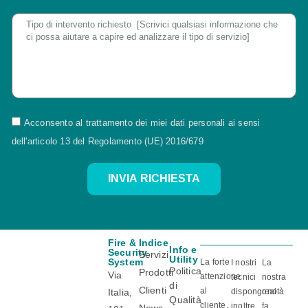
Acconsento al trattamento dei miei dati personali ai sensi
dell'articolo 13 del Regolamento (UE) 2016/679
INVIA RICHIESTA
Fire &
Indice
Info e
Certificazioni
Security
Servizi
Utility
System
La forte
I nostri
La
Politica
Prodotti
Via
attenzione
tecnici
nostra
di
Clienti
al
Italia,
dispongono
realtà
Qualità
cliente,
inoltre
fa